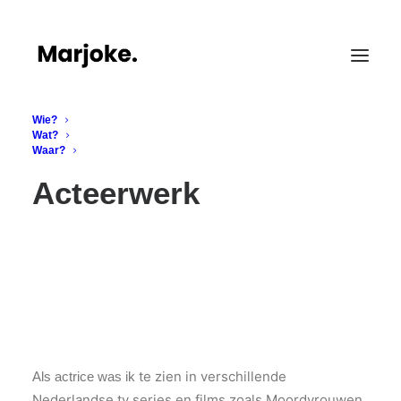
Wie?
Wat?
Waar?
Acteerwerk
te zien in verschillende
Als actrice was ik
Nederlandse tv series en films zoals Moordvrouwen,